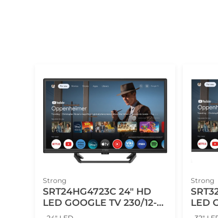
Strong
Strong
SRT24HG4723C 24" HD
SRT3
LED GOOGLE TV 230/12-
LED GOO
VOLT
VOLT
• 24" LED
• 32" LE