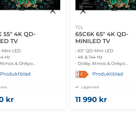
TCL
 55" 4K QD-
65C6K 65" 4K QD-
LED TV
MINILED TV
D-Mini LED
• 65" QD-Mini LED
44 Hz
• 4K & 144 Hz
 Atmos & Onkyo
• Dolby Atmos & Onkyo
e TV & Chromecast
• Google TV & Chromecast
Produktblad
Produktblad
F
ng med FreeSync
• Gaming med FreeSync
vara
Lagervara
0 kr
11 990 kr