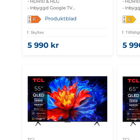
• HDR10 & HLG
• HDR10
• Inbyggd Google TV
• Inbyg
• Dolby Atmos-ljud
• Dolby
Produktblad
F
E
• Gaming med VRR
• Gami
Skyltex
Tillfälli
5 990 kr
5 99
TCL
TCL