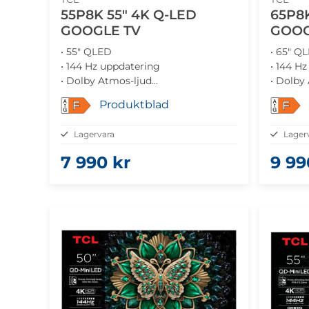
55P8K 55" 4K Q-LED
65P8K
GOOGLE TV
GOOG
• 55" QLED
• 65" Q
• 144 Hz uppdatering
• 144 H
• Dolby Atmos-ljud
• Dolby
• Google TV
• Googl
Produktblad
F
F
• Gamingoptimerad prestanda
• Gamin
Lagervara
Lager
7 990 kr
9 99