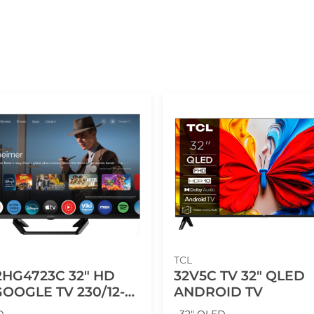
TCL
2HG4723C 32" HD
32V5C TV 32" QLED
GLE TV 230/12-
ANDROID TV
D
• 32" QLED