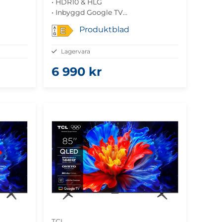
• HDR10 & HLG
• Inbyggd Google TV
• Dolby Atmos-ljud
Produktblad
E
• Gaming med VRR
• VESA: 200x200
Lagervara
6 990 kr
TCL