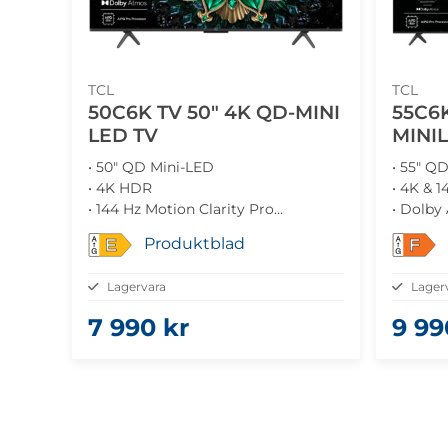
TCL
TCL
50C6K TV 50" 4K QD-MINI
55C6K
LED TV
MINI
• 50" QD Mini-LED
• 55" Q
• 4K HDR
• 4K & 1
• 144 Hz Motion Clarity Pro
• Dolby
• Google TV
• Googl
Produktblad
E
F
• Gami
Lagervara
Lager
7 990 kr
9 99