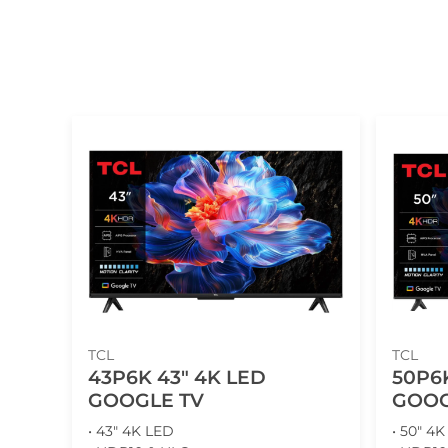
TCL
TCL
43P6K 43" 4K LED
50P6K
GOOGLE TV
GOOG
• 43" 4K LED
• 50" 4