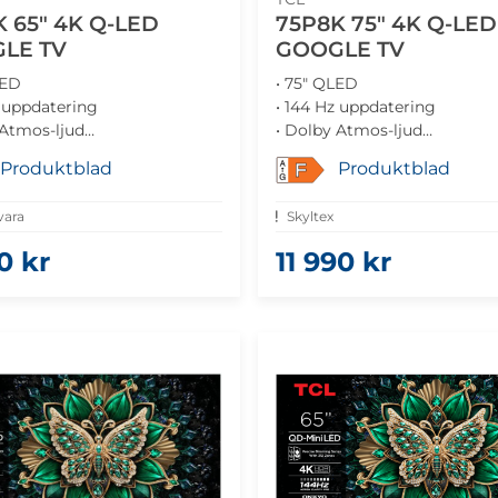
 65" 4K Q-LED
75P8K 75" 4K Q-LED
LE TV
GOOGLE TV
LED
• 75" QLED
z uppdatering
• 144 Hz uppdatering
 Atmos-ljud
• Dolby Atmos-ljud
e TV
• Google TV
Produktblad
Produktblad
F
goptimerad prestanda
• Gamingoptimerad prestan
vara
Skyltex
0 kr
11 990 kr