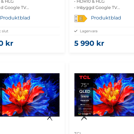
 & HLG
• HDR10 & HLG
gd Google TV
• Inbyggd Google TV
 Atmos-ljud
• Dolby Atmos-ljud
Produktblad
Produktblad
E
ng med VRR
• Gamingoptimerad teknik
gt slut
Lagervara
0 kr
5 990 kr
TCL