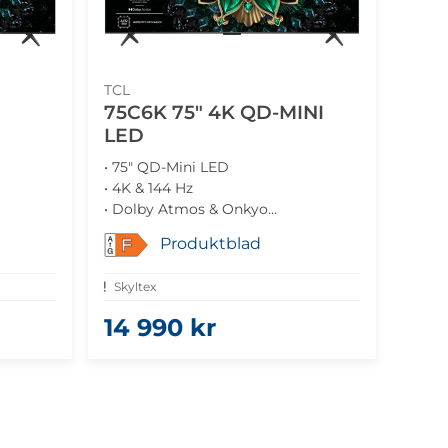
TCL
75C6K 75" 4K QD-MINI
LED
• 75" QD-Mini LED
• 4K & 144 Hz
• Dolby Atmos & Onkyo
• Google TV & Chromecast
Produktblad
F
• Gaming med FreeSync
Skyltex
14 990 kr