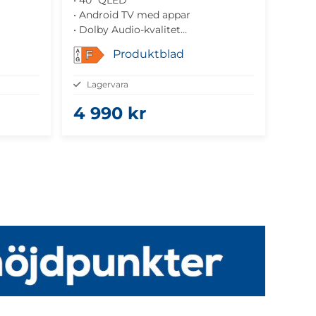
• Android TV med appar
• Dolby Audio-kvalitet
• Trådlös anslutning
Produktblad
F
• Slimmad design
Lagervara
4 990 kr