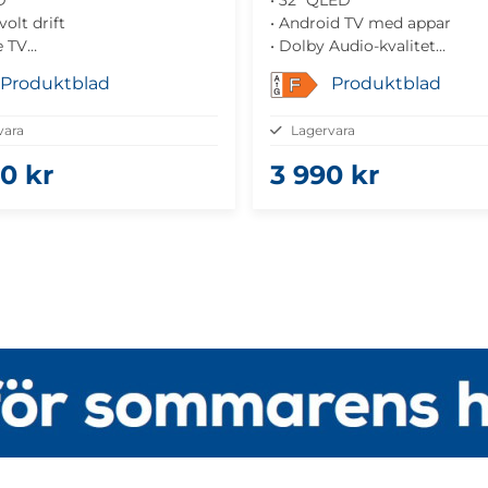
volt drift
• Android TV med appar
e TV
• Dolby Audio-kvalitet
2/C/S2-mottagare
• Trådlös anslutning
Produktblad
Produktblad
F
sk för husbilar, husvagnar och
• Slimmad design
vara
Lagervara
 port
0 kr
3 990 kr