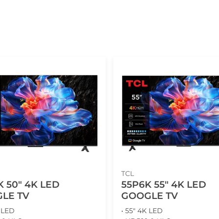
TCL
 50" 4K LED
55P6K 55" 4K LED
LE TV
GOOGLE TV
K LED
• 55" 4K LED