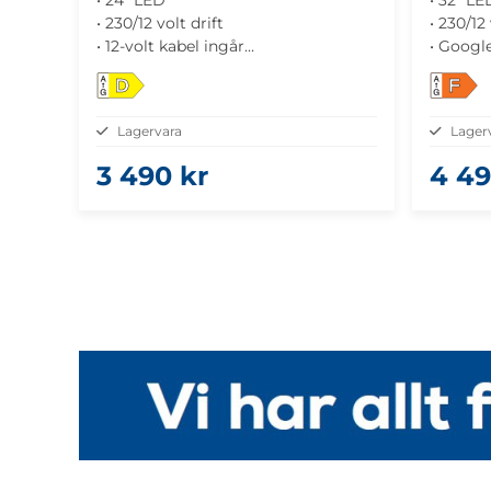
• 230/12 volt drift
• 230/12 
• 12-volt kabel ingår
• Googl
• Google TV
• DVB-T
D
F
• DVB-T2/C/S2-mottagare
• ideali
• idealisk för husbilar, husvagnar och
båtar
Lagervara
Lager
båtar
• USB-C
3 490 kr
4 49