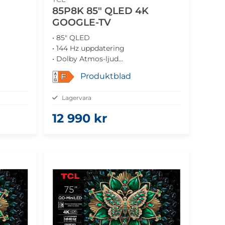
85P8K 85" QLED 4K
GOOGLE-TV
• 85" QLED
• 144 Hz uppdatering
• Dolby Atmos-ljud
• Google TV
Produktblad
F
da
• Gamingoptimerad prestanda
Lagervara
12 990 kr