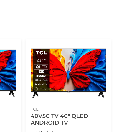
TCL
40V5C TV 40" QLED
ANDROID TV
• 40" QLED