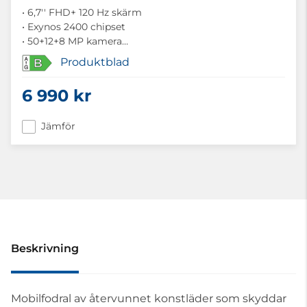
• 6,7'' FHD+ 120 Hz skärm
• Exynos 2400 chipset
• 50+12+8 MP kamera
• 128 GB lagring
Produktblad
B
• 8 GB RAM-minne
• AI-funktioner på svenska
6 990 kr
Jämför
Beskrivning
Mobilfodral av återvunnet konstläder som skyddar