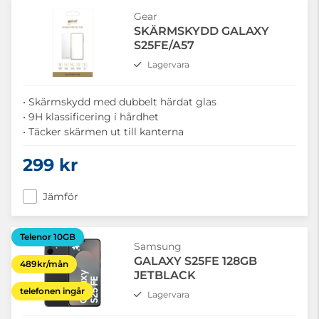
Gear
SKÄRMSKYDD GALAXY
S25FE/A57
Lagervara
• Skärmskydd med dubbelt härdat glas
• 9H klassificering i hårdhet
• Täcker skärmen ut till kanterna
299 kr
Jämför
Telenor 10GB
Samsung
GALAXY S25FE 128GB
489kr/mån
JETBLACK
telefonen ingår
Lagervara