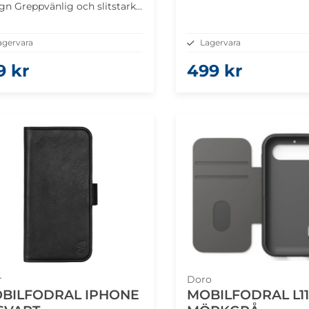
gn Greppvänlig och slitstark
Skyddar mot repor, smuts
vardagsslitage Anti
agervara
Lagervara
lowing
9 kr
499 kr
r
Doro
BILFODRAL IPHONE
MOBILFODRAL L11