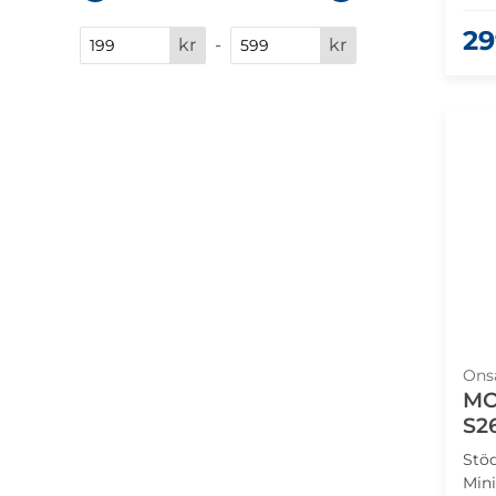
29
kr
-
kr
Ons
MO
S2
Stöd
Min