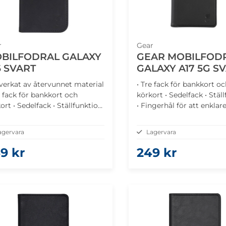
r
Gear
BILFODRAL GALAXY
GEAR MOBILFOD
6 SVART
GALAXY A17 5G S
llverkat av återvunnet material
• Tre fack för bankkort oc
e fack för bankkort och
körkort • Sedelfack • Stäl
ort • Sedelfack • Ställfunktion
• Fingerhål för att enklare
ngerhål för att enklare ta ut
kort • Magnetlås
agervara
Lagervara
9 kr
249 kr