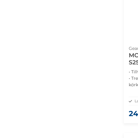
Gea
MO
S2
• Ti
• Tr
körk
• Fi
kort
L
24