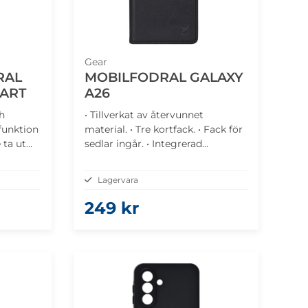
Gear
RAL
MOBILFODRAL GALAXY
VART
A26
h
• Tillverkat av återvunnet
lfunktion
material. • Tre kortfack. • Fack för
 ta ut
sedlar ingår. • Integrerad
stativfunktion. • Magnetisk
stängning för säkerhet.
Lagervara
249 kr