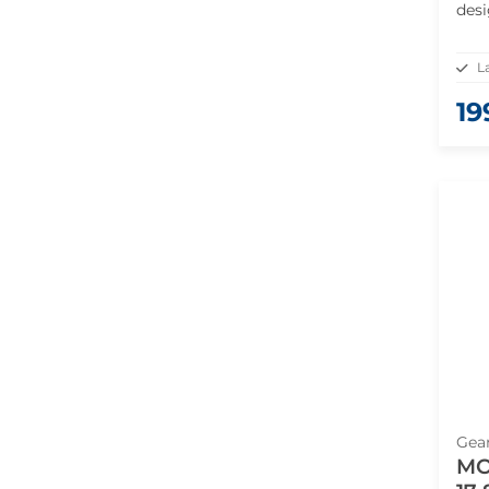
desi
yta 
och 
L
Yel
19
Gea
MO