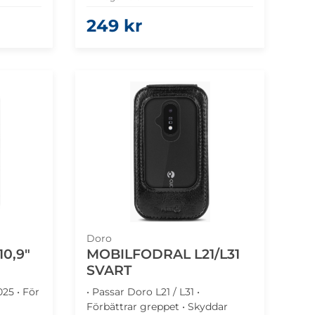
249 kr
Doro
10,9"
MOBILFODRAL L21/L31
SVART
025 • För
• Passar Doro L21 / L31 •
Förbättrar greppet • Skyddar