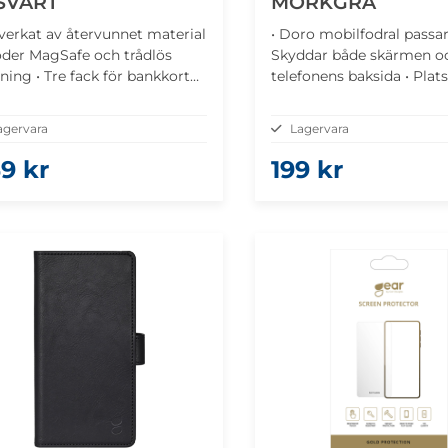
 SVART
MÖRKGRÅ
llverkat av återvunnet material
• Doro mobilfodral passar 
öder MagSafe och trådlös
Skyddar både skärmen o
ning • Tre fack för bankkort
telefonens baksida • Plats
körkort • Sedelfack •
kort • Magnetlås
lfunktion
agervara
Lagervara
9 kr
199 kr