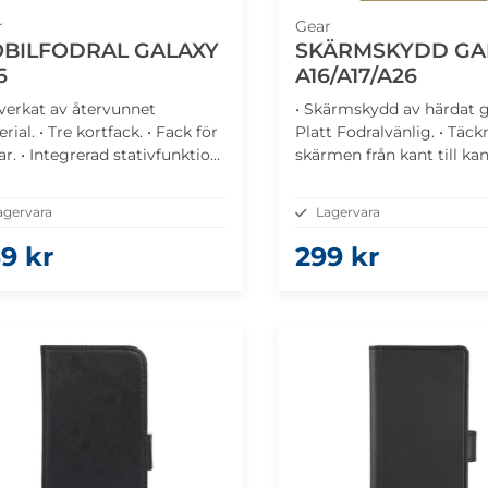
r
Gear
BILFODRAL GALAXY
SKÄRMSKYDD GA
6
A16/A17/A26
llverkat av återvunnet
• Skärmskydd av härdat gl
rial. • Tre kortfack. • Fack för
Platt Fodralvänlig. • Täck
ar. • Integrerad stativfunktion.
skärmen från kant till kan
gnetisk stängning för
klarhet för tydlig display.
rhet.
A16/A17/A26 5G
agervara
Lagervara
9 kr
299 kr