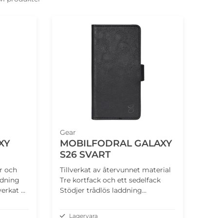
Gear
XY
MOBILFODRAL GALAXY
S26 SVART
r och
Tillverkat av återvunnet material
ddning
Tre kortfack och ett sedelfack
verkat av
Stödjer trådlös laddning
Integrerat mobilskal Ställfunktion
Lagervara