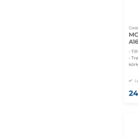
Gea
MO
A1
• Ti
• Tr
körk
• Fi
kort
L
24