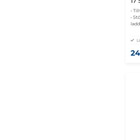
17
• Ti
• St
ladd
och 
Stäl
L
24