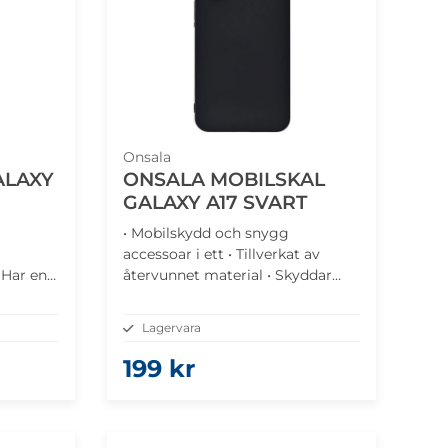
Onsala
ALAXY
ONSALA MOBILSKAL
GALAXY A17 SVART
• Mobilskydd och snygg
accessoar i ett • Tillverkat av
• Har en
återvunnet material • Skyddar
sk
mot stötar, repor, smuts och
damm • Stilren svensk design
Lagervara
199 kr