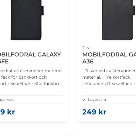
r
Gear
BILFODRAL GALAXY
MOBILFODRAL G
5FE
A36
llverkat av återvunnet material
• Tillverkad av återvunnet
e fack för bankkort och
material. • Tre kortfack. •
ort • Sedelfack • Ställfunktion
Inkluderar ett sedelfack. 
ngerhål för att enklare ta ut
stativfunktion. • Magneti
stängning för säkerhet.
agervara
Lagervara
9 kr
249 kr