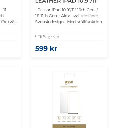
LEATHER IPAD 10,9"/11"
L11 •
• Passar iPad 10,9"/11" 10th Gen. /
ch
11" 11th Gen. • Äkta kvalitetsläder •
 för två
Svensk design • Med ställfunktion
Tillfälligt slut
599 kr