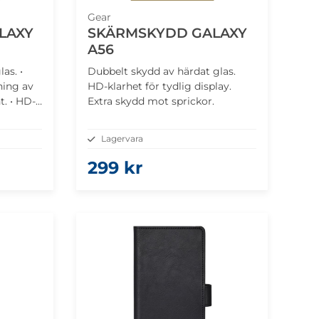
Gear
LAXY
SKÄRMSKYDD GALAXY
A56
as. •
Dubbelt skydd av härdat glas.
ning av
HD-klarhet för tydlig display.
t. • HD-
Extra skydd mot sprickor.
 • För
Lagervara
299 kr