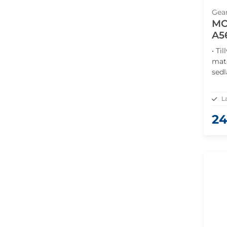
Gea
MO
A5
• Ti
mate
sedl
• Ma
säke
L
24