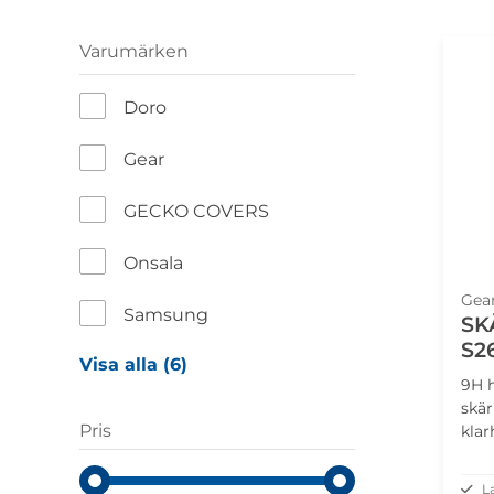
Varumärken
Doro
Gear
GECKO COVERS
Onsala
Gea
Samsung
SK
S2
Visa alla (6)
9H h
skär
Pris
klar
skyd
L