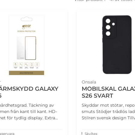
r
Onsala
ÄRMSKYDD GALAXY
MOBILSKAL GALA
6
S26 SVART
årdhetsgrad. Täckning av
Skyddar mot stötar, repo
men från kant till kant. HD-
smuts Stödjer trådlös la
het för tydlig display. Extra
Stilren svensk design Till
d mot sprickor.
återvunnet material
agervara
Skyltex