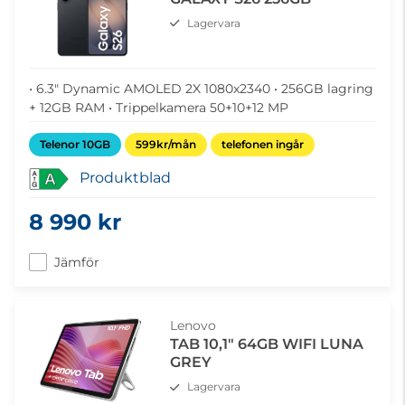
Lagervara
• 6.3" Dynamic AMOLED 2X 1080x2340 • 256GB lagring
+ 12GB RAM • Trippelkamera 50+10+12 MP
Telenor 10GB
599kr/mån
telefonen ingår
Produktblad
A
8 990 kr
Jämför
Lenovo
TAB 10,1" 64GB WIFI LUNA
GREY
Lagervara