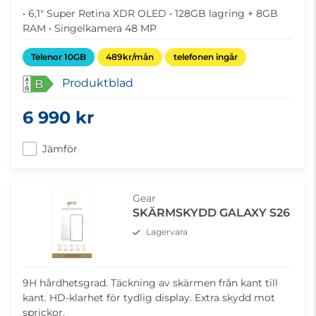
• 6,1" Super Retina XDR OLED • 128GB lagring + 8GB
RAM • Singelkamera 48 MP
Telenor 10GB
489kr/mån
telefonen ingår
Produktblad
B
6 990 kr
Jämför
Gear
SKÄRMSKYDD GALAXY S26
Lagervara
9H hårdhetsgrad. Täckning av skärmen från kant till
kant. HD-klarhet för tydlig display. Extra skydd mot
sprickor.