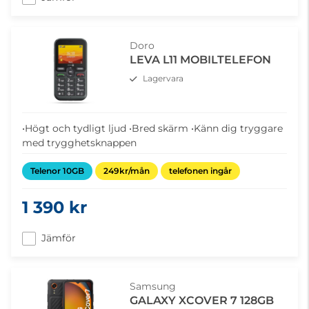
Doro
LEVA L11 MOBILTELEFON
Lagervara
•Högt och tydligt ljud •Bred skärm •Känn dig tryggare
med trygghetsknappen
Telenor 10GB
249kr/mån
telefonen ingår
1 390 kr
Jämför
Samsung
GALAXY XCOVER 7 128GB