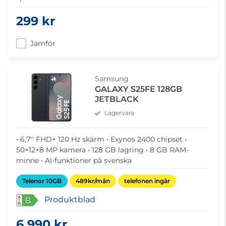
299 kr
Jämför
Samsung
GALAXY S25FE 128GB
JETBLACK
Lagervara
• 6,7'' FHD+ 120 Hz skärm • Exynos 2400 chipset •
50+12+8 MP kamera • 128 GB lagring • 8 GB RAM-
minne • AI-funktioner på svenska
Telenor 10GB
489kr/mån
telefonen ingår
Produktblad
B
6 990 kr