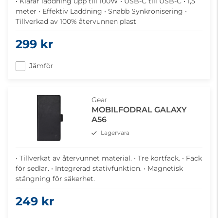
• Klarar laddning upp till 100W • USB-C till USB-C • 1,5
meter • Effektiv Laddning • Snabb Synkronisering •
Tillverkad av 100% återvunnen plast
299 kr
Jämför
Gear
MOBILFODRAL GALAXY
A56
Lagervara
• Tillverkat av återvunnet material. • Tre kortfack. • Fack
för sedlar. • Integrerad stativfunktion. • Magnetisk
stängning för säkerhet.
249 kr