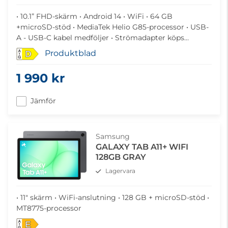
• 10.1” FHD-skärm • Android 14 • WiFi • 64 GB
+microSD-stöd • MediaTek Helio G85-processor • USB-
A - USB-C kabel medföljer • Strömadapter köps
separat
Produktblad
D
1 990 kr
Jämför
Samsung
GALAXY TAB A11+ WIFI
128GB GRAY
Lagervara
• 11" skärm • WiFi-anslutning • 128 GB + microSD-stöd •
MT8775-processor
E