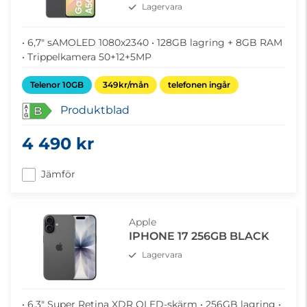
Lagervara
• 6,7" sAMOLED 1080x2340 • 128GB lagring + 8GB RAM
• Trippelkamera 50+12+5MP
Telenor 10GB
349kr/mån
telefonen ingår
Produktblad
B
4 490 kr
Jämför
Apple
IPHONE 17 256GB BLACK
Lagervara
• 6,3" Super Retina XDR OLED-skärm • 256GB lagring •