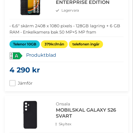
ENTERPRISE EDITION
Lagervara
• 6,6" skärm 2408 x 1080 pixels • 128GB lagring + 6 GB
RAM • Enkelkamera bak 50 MP+5 MP fram
Telenor 10GB
379kr/mån
telefonen ingår
Produktblad
A
4 290 kr
Jämför
Onsala
MOBILSKAL GALAXY S26
SVART
Skyltex