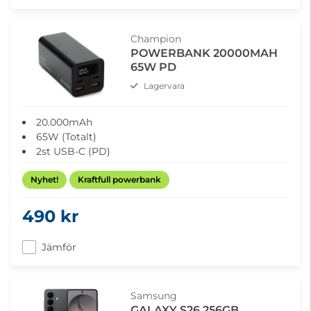
Champion
POWERBANK 20000MAH
65W PD
Lagervara
20.000mAh
65W (Totalt)
2st USB-C (PD)
2st USB-A
Nyhet!
Vikt: 391g
Kraftfull powerbank
Mått: 105x48x48mm
USB-A - USB-C kabel medföljer
490 kr
Jämför
Samsung
GALAXY S26 256GB