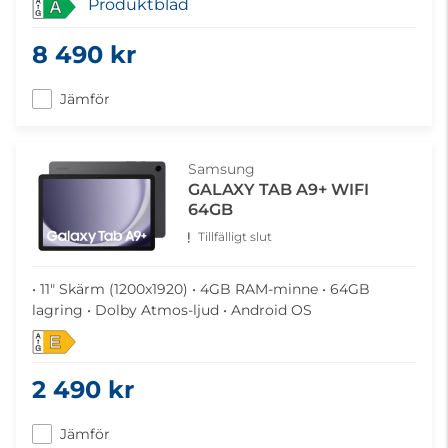
Produktblad
A
8 490 kr
Jämför
Samsung
GALAXY TAB A9+ WIFI
64GB
Tillfälligt slut
• 11" Skärm (1200x1920) • 4GB RAM-minne • 64GB
lagring • Dolby Atmos-ljud • Android OS
E
2 490 kr
Jämför