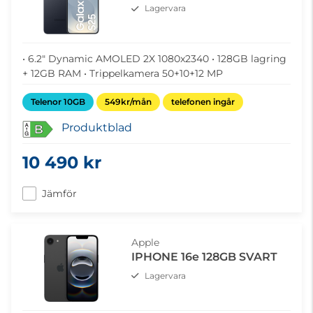
Lagervara
• 6.2" Dynamic AMOLED 2X 1080x2340 • 128GB lagring
+ 12GB RAM • Trippelkamera 50+10+12 MP
Telenor 10GB
549kr/mån
telefonen ingår
Produktblad
B
10 490 kr
Jämför
Apple
IPHONE 16e 128GB SVART
Lagervara