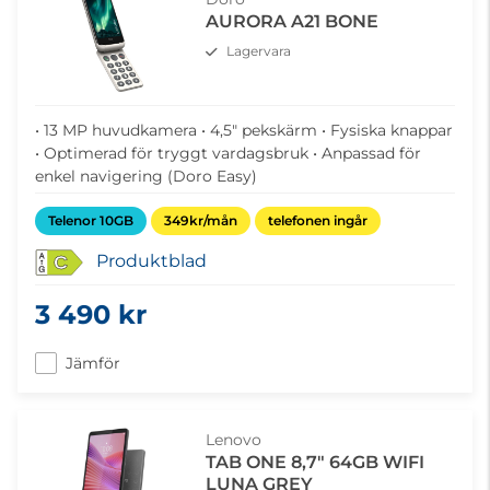
AURORA A21 BONE
Lagervara
• 13 MP huvudkamera • 4,5" pekskärm • Fysiska knappar
• Optimerad för tryggt vardagsbruk • Anpassad för
enkel navigering (Doro Easy)
Telenor 10GB
349kr/mån
telefonen ingår
Produktblad
C
3 490 kr
Jämför
Lenovo
TAB ONE 8,7" 64GB WIFI
LUNA GREY