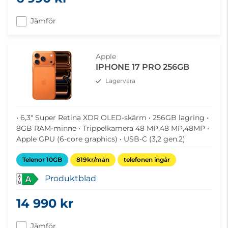
Jämför
Apple
IPHONE 17 PRO 256GB
Lagervara
• 6,3" Super Retina XDR OLED-skärm • 256GB lagring •
8GB RAM-minne • Trippelkamera 48 MP,48 MP,48MP •
Apple GPU (6-core graphics) • USB-C (3,2 gen.2)
Telenor 10GB
819kr/mån
telefonen ingår
Produktblad
A
14 990 kr
Jämför