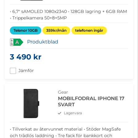
• 6,7" sAMOLED 1080x2340 • 128GB lagring + 6GB RAM
• Trippelkamera 50+8+5MP
Telenor 10GB
359kr/mån
telefonen ingår
Produktblad
A
3 490 kr
Jämför
Gear
MOBILFODRAL IPHONE 17
SVART
Lagervara
• Tillverkat av återvunnet material • Stöder MagSafe
och trådlös laddning • Tre fack för bankkort och