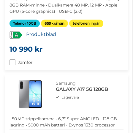
8GB RAM-minne • Dualkamera 48 MP, 12 MP • Apple
GPU (5-core graphics) • USB-C (2,0)
Telenor 10GB
659kr/mån
telefonen ingår
Produktblad
A
10 990 kr
Jämför
Samsung
GALAXY A17 5G 128GB
Lagervara
• 50 MP trippelkamera • 6,7ʺ Super AMOLED • 128 GB
lagring • 5000 mAh batteri • Exynos 1330 processor