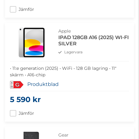
Jämför
Apple
IPAD 128GB A16 (2025) WI-FI
SILVER
Lagervara
• 11:e generation (2025) • WiFi • 128 GB lagring • 11"
skärm • A16-chip
Produktblad
G
5 590 kr
Jämför
Gear