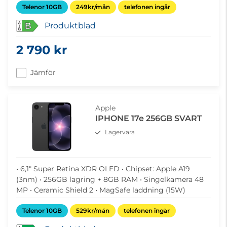
Telenor 10GB
249kr/mån
telefonen ingår
Produktblad
B
2 790 kr
Jämför
Apple
IPHONE 17e 256GB SVART
Lagervara
• 6,1" Super Retina XDR OLED • Chipset: Apple A19
(3nm) • 256GB lagring + 8GB RAM • Singelkamera 48
MP • Ceramic Shield 2 • MagSafe laddning (15W)
Telenor 10GB
529kr/mån
telefonen ingår