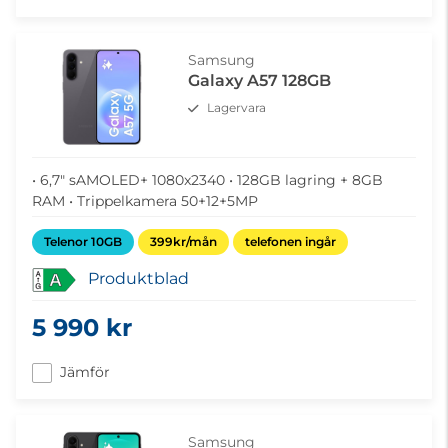
Samsung
Galaxy A57 128GB
Lagervara
• 6,7" sAMOLED+ 1080x2340 • 128GB lagring + 8GB
RAM • Trippelkamera 50+12+5MP
Telenor 10GB
399kr/mån
telefonen ingår
Produktblad
A
5 990 kr
Jämför
Samsung