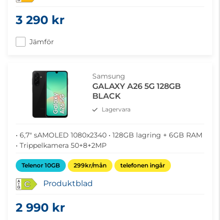
3 290 kr
Jämför
Samsung
GALAXY A26 5G 128GB
BLACK
Lagervara
• 6,7" sAMOLED 1080x2340 • 128GB lagring + 6GB RAM
• Trippelkamera 50+8+2MP
Telenor 10GB
299kr/mån
telefonen ingår
Produktblad
C
2 990 kr