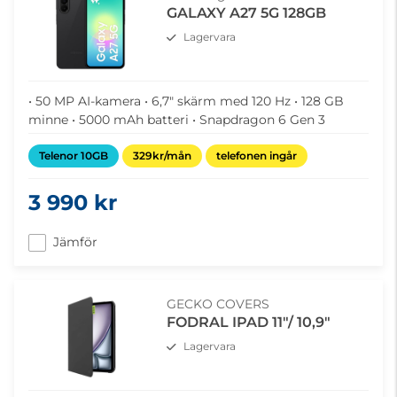
GALAXY A27 5G 128GB
Lagervara
• 50 MP AI-kamera • 6,7" skärm med 120 Hz • 128 GB
minne • 5000 mAh batteri • Snapdragon 6 Gen 3
Telenor 10GB
329kr/mån
telefonen ingår
3 990 kr
Jämför
GECKO COVERS
FODRAL IPAD 11"/ 10,9"
Lagervara