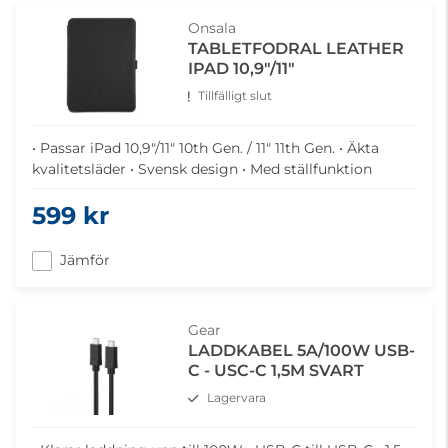
Onsala
TABLETFODRAL LEATHER
IPAD 10,9"/11"
Tillfälligt slut
• Passar iPad 10,9"/11" 10th Gen. / 11" 11th Gen. • Äkta
kvalitetsläder • Svensk design • Med ställfunktion
599 kr
Jämför
Gear
LADDKABEL 5A/100W USB-
C - USC-C 1,5M SVART
Lagervara