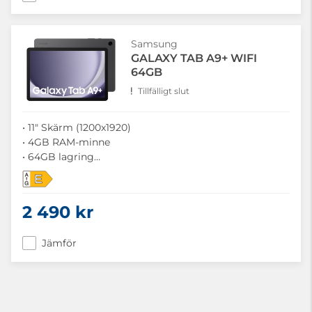
Samsung
GALAXY TAB A9+ WIFI
64GB
Tillfälligt slut
• 11" Skärm (1200x1920)
• 4GB RAM-minne
• 64GB lagring
• Dolby Atmos-ljud
E
• Android OS
2 490 kr
Jämför