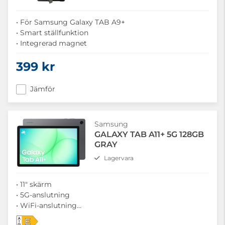
• För Samsung Galaxy TAB A9+
• Smart ställfunktion
• Integrerad magnet
399 kr
Jämför
Samsung
GALAXY TAB A11+ 5G 128GB
GRAY
Lagervara
• 11" skärm
• 5G-anslutning
• WiFi-anslutning
• 128 GB + microSD-stöd
E