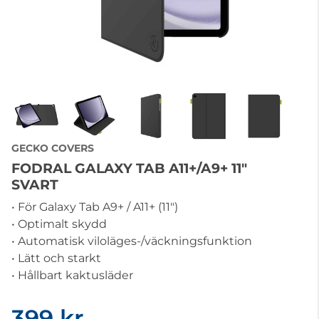
GECKO COVERS
FODRAL GALAXY TAB A11+/A9+ 11"
SVART
• För Galaxy Tab A9+ / A11+ (11")
• Optimalt skydd
• Automatisk viloläges-/väckningsfunktion
• Lätt och starkt
• Hållbart kaktusläder
399 kr