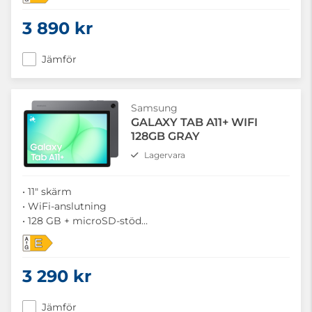
• MT8775-processor
3 890 kr
Jämför
Samsung
GALAXY TAB A11+ WIFI
128GB GRAY
Lagervara
• 11" skärm
• WiFi-anslutning
• 128 GB + microSD-stöd
• MT8775-processor
E
3 290 kr
Jämför