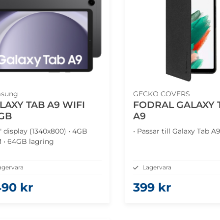
sung
GECKO COVERS
LAXY TAB A9 WIFI
FODRAL GALAXY 
GB
A9
7" display (1340x800) • 4GB
• Passar till Galaxy Tab A9
 • 64GB lagring
agervara
Lagervara
490 kr
399 kr