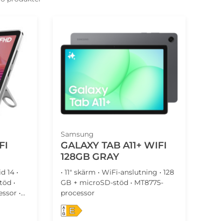
Samsung
FI
GALAXY TAB A11+ WIFI
128GB GRAY
d 14 •
• 11" skärm • WiFi-anslutning • 128
töd •
GB + microSD-stöd • MT8775-
ssor •
processor
öljer •
E
at