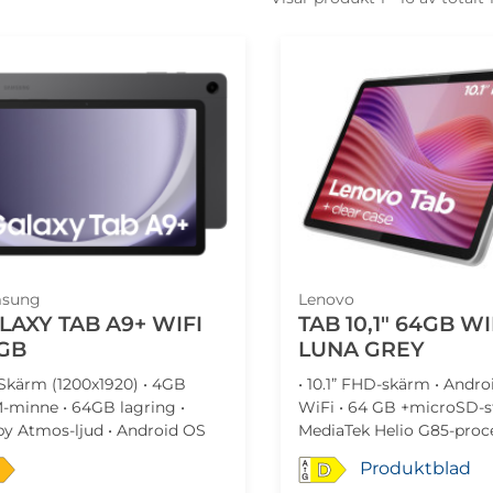
sung
Lenovo
LAXY TAB A9+ WIFI
TAB 10,1" 64GB WI
GB
LUNA GREY
" Skärm (1200x1920) • 4GB
• 10.1” FHD-skärm • Androi
-minne • 64GB lagring •
WiFi • 64 GB +microSD-s
y Atmos-ljud • Android OS
MediaTek Helio G85-proce
USB-A - USB-C kabel medf
Produktblad
D
Strömadapter köps separ