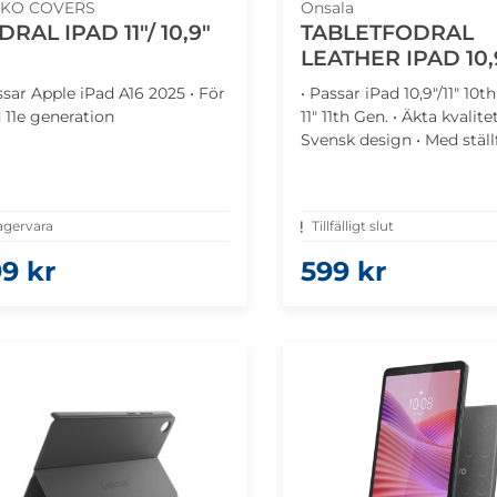
KO COVERS
Onsala
RAL IPAD 11"/ 10,9"
TABLETFODRAL
LEATHER IPAD 10,9
ssar Apple iPad A16 2025 • För
• Passar iPad 10,9"/11" 10th
 11e generation
11" 11th Gen. • Äkta kvalite
Svensk design • Med ställ
agervara
Tillfälligt slut
9 kr
599 kr