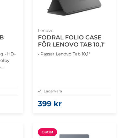
Lenovo
GB
FODRAL FOLIO CASE
FÖR LENOVO TAB 10,1"
ng • HD-
• Passar Lenovo Tab 10,1"
olby
•
essor
Lagervara
399 kr
Outlet