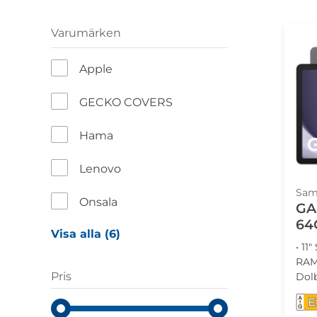
Varumärken
Apple
GECKO COVERS
Hama
Lenovo
Sam
Onsala
GA
64
Visa alla (6)
• 11
RAM
Pris
Dolb
E