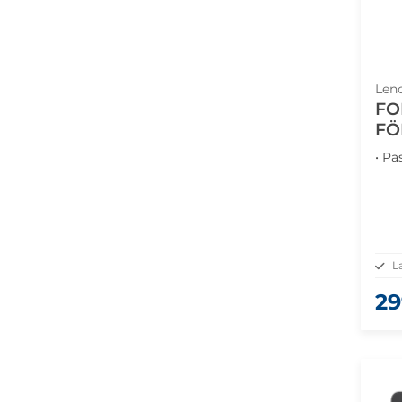
Len
FO
FÖ
8,7
• Pa
L
29