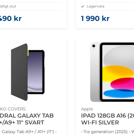
fälligt slut
Lagervara
490 kr
1 990 kr
KO COVERS
Apple
DRAL GALAXY TAB
IPAD 128GB A16 (2
+/A9+ 11" SVART
WI-FI SILVER
r Galaxy Tab A9+ / A11+ (11") •
• 11:e generation (2025) • 