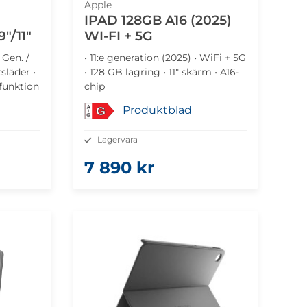
Apple
IPAD 128GB A16 (2025)
"/11"
WI-FI + 5G
 Gen. /
• 11:e generation (2025) • WiFi + 5G
tsläder •
• 128 GB lagring • 11" skärm • A16-
funktion
chip
Produktblad
G
Lagervara
7 890 kr