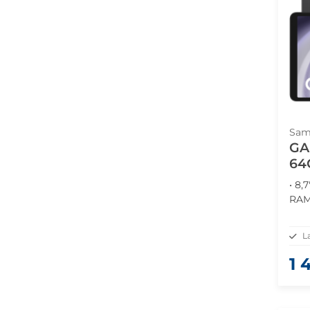
Sam
GA
64
• 8,
RAM
L
1 