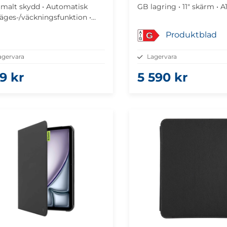
imalt skydd • Automatisk
GB lagring • 11" skärm • A
läges-/väckningsfunktion •
 och starkt • Hållbart
Produktblad
G
usläder
agervara
Lagervara
9 kr
5 590 kr