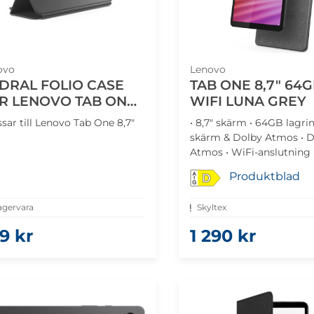
ovo
Lenovo
DRAL FOLIO CASE
TAB ONE 8,7" 64
R LENOVO TAB ONE
WIFI LUNA GREY
"
ssar till Lenovo Tab One 8,7"
• 8,7" skärm • 64GB lagri
skärm & Dolby Atmos • D
Atmos • WiFi-anslutning 
MediaTek Helio G80 proc
Produktblad
D
agervara
Skyltex
9 kr
1 290 kr