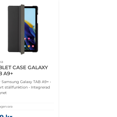
ma
BLET CASE GALAXY
B A9+
r Samsung Galaxy TAB A9+ •
t ställfunktion • Integrerad
net
agervara