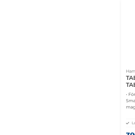
Ha
TA
TA
• Fö
Smar
mag
L