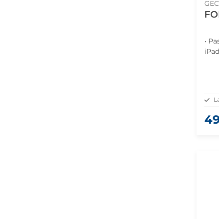
GEC
FOD
• Pa
iPad
L
49