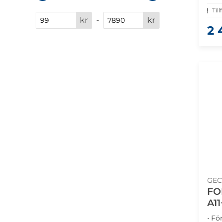
Till
kr
-
kr
2 
GEC
FO
A11
• Fö