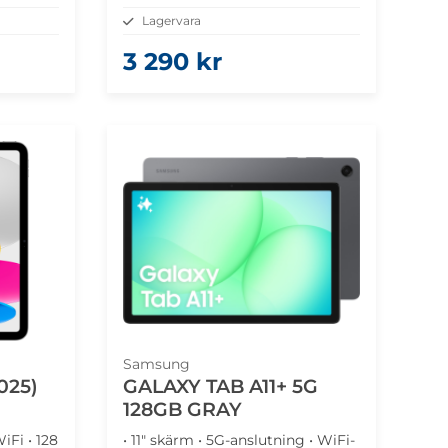
Lagervara
3 290 kr
Samsung
025)
GALAXY TAB A11+ 5G
128GB GRAY
WiFi • 128
• 11" skärm • 5G-anslutning • WiFi-