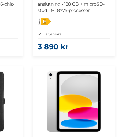
16-chip
anslutning • 128 GB + microSD-
stöd • MT8775-processor
E
Lagervara
3 890 kr