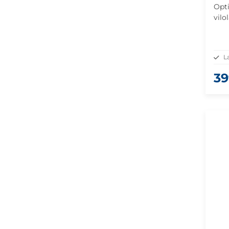
Opt
vilo
Lätt
kakt
L
39