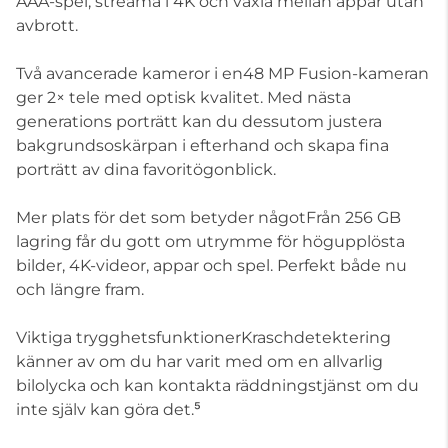
AAA-spel, streama i 4K och växla mellan appar utan
avbrott.
Två avancerade kameror i en48 MP Fusion-kameran
ger 2× tele med optisk kvalitet. Med nästa
generations porträtt kan du dessutom justera
bakgrundsoskärpan i efterhand och skapa fina
porträtt av dina favoritögonblick.
Mer plats för det som betyder någotFrån 256 GB
lagring får du gott om utrymme för högupplösta
bilder, 4K-videor, appar och spel. Perfekt både nu
och längre fram.
Viktiga trygghetsfunktionerKraschdetektering
känner av om du har varit med om en allvarlig
bilolycka och kan kontakta räddningstjänst om du
inte själv kan göra det.⁵