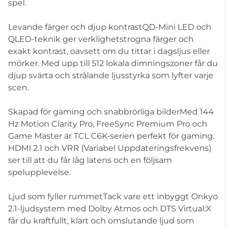
spel.
Levande färger och djup kontrastQD-Mini LED och
QLED-teknik ger verklighetstrogna färger och
exakt kontrast, oavsett om du tittar i dagsljus eller
mörker. Med upp till 512 lokala dimningszoner får du
djup svärta och strålande ljusstyrka som lyfter varje
scen.
Skapad för gaming och snabbrörliga bilderMed 144
Hz Motion Clarity Pro, FreeSync Premium Pro och
Game Master är TCL C6K-serien perfekt för gaming.
HDMI 2.1 och VRR (Variabel Uppdateringsfrekvens)
ser till att du får låg latens och en följsam
spelupplevelse.
Ljud som fyller rummetTack vare ett inbyggt Onkyo
2.1-ljudsystem med Dolby Atmos och DTS Virtual:X
får du kraftfullt, klart och omslutande ljud som