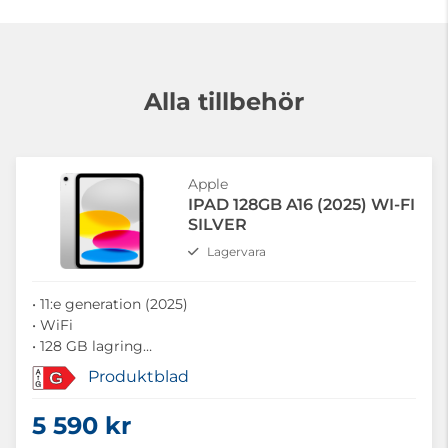
Alla tillbehör
Apple
IPAD 128GB A16 (2025) WI-FI
SILVER
Lagervara
• 11:e generation (2025)
• WiFi
• 128 GB lagring
• 11" skärm
Produktblad
G
• A16-chip
5 590 kr