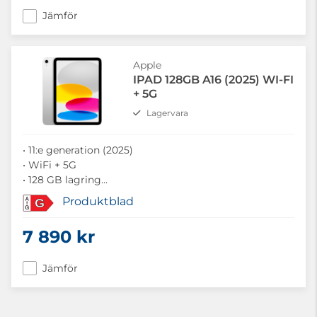
Jämför
Apple
IPAD 128GB A16 (2025) WI-FI
+ 5G
Lagervara
• 11:e generation (2025)
• WiFi + 5G
• 128 GB lagring
• 11" skärm
Produktblad
G
• A16-chip
7 890 kr
Jämför