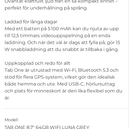
Oväntat kraftfullt ljud från en så kompakt enhet –
perfekt för underhållning på språng.
Laddad för långa dagar
Med ett batteri på 5 100 mAh kan du njuta av upp
till 12,5 timmars videouppspelning på en enda
laddning. Och när det väl är dags att fylla på, gör 15
W snabbladdning att du snabbt är tillbaka i gång.
Uppkopplad och redo för allt
Tab One är utrustad med Wi-Fi, Bluetooth 5.3 och
stöd för flera GPS-system, vilket gör den idealisk
både hemma och ute. Med USB-C, hörlursuttag
och plats för minneskort är den lika flexibel som du
är.
Modell
TAB ONE 8,7" 64GB WIFI LUNA GREY