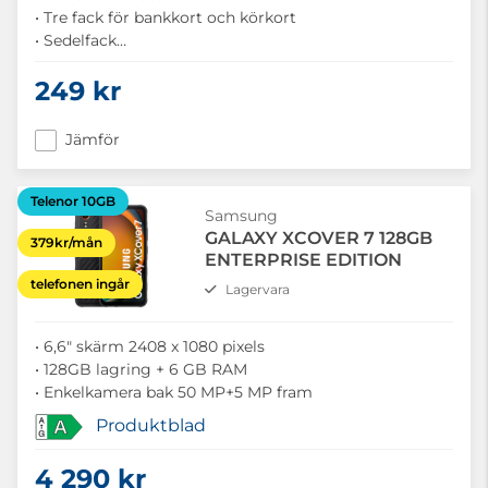
• Tre fack för bankkort och körkort
• Sedelfack
• Ställfunktion
249 kr
• Fingerhål för att enklare ta ut kort
Jämför
Telenor 10GB
Samsung
GALAXY XCOVER 7 128GB
379kr/mån
ENTERPRISE EDITION
telefonen ingår
Lagervara
• 6,6" skärm 2408 x 1080 pixels
• 128GB lagring + 6 GB RAM
• Enkelkamera bak 50 MP+5 MP fram
Produktblad
A
4 290 kr