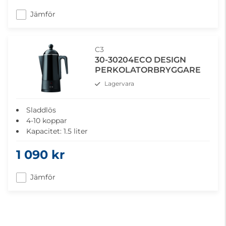
Jämför
C3
30-30204ECO DESIGN
PERKOLATORBRYGGARE
Lagervara
Sladdlös
4-10 koppar
Kapacitet: 1.5 liter
Rostfritt stål, svart värmebeständig beläggning
1 090 kr
Lampa tänds när kaffet är klart för servering
Jämför