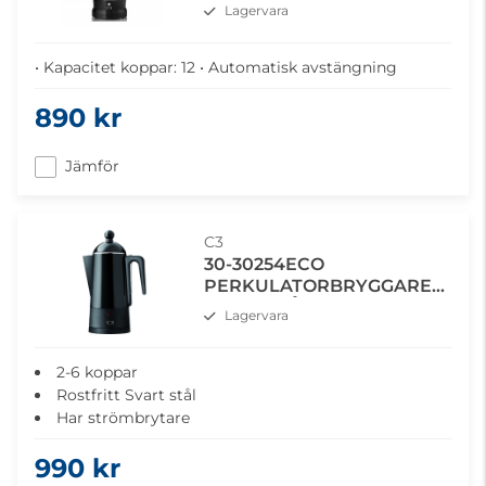
Lagervara
• Kapacitet koppar: 12 • Automatisk avstängning
890 kr
Jämför
C3
30-30254ECO
PERKULATORBRYGGARE
SVART STÅL
Lagervara
2-6 koppar
Rostfritt Svart stål
Har strömbrytare
Nivå rör i handtaget
990 kr
Signallampa tänds när kaffet är klart för servering