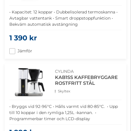
• Kapacitet: 12 koppar • Dubbelisolerad termoskanna •
Avtagbar vattentank • Smart droppstoppfunktion •
Bekväm automatisk avstängning
1 390 kr
Jämför
CYLINDA
KAB1SS KAFFEBRYGGARE
ROSTFRITT STÅL
Skyltex
• Bryggs vid 92-96°C • Hålls varmt vid 80-85°C. • Upp
till 10 koppar i den rymliga 1,25L -kannan. •
Programmerbar timer och LCD-display