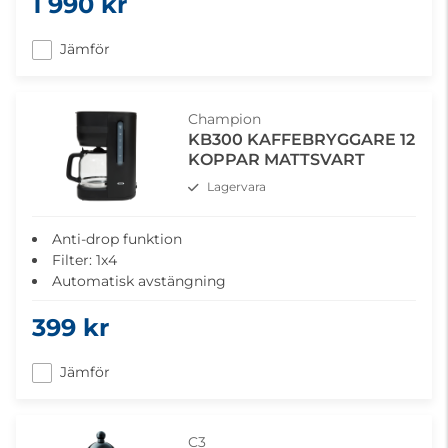
1 990 kr
Jämför
Champion
KB300 KAFFEBRYGGARE 12
KOPPAR MATTSVART
Lagervara
Anti-drop funktion
Filter: 1x4
Automatisk avstängning
Kapacitet: 12 koppar/1,5L
399 kr
Glaskanna och filterhållare kan diskas i diskmaskin
Jämför
C3