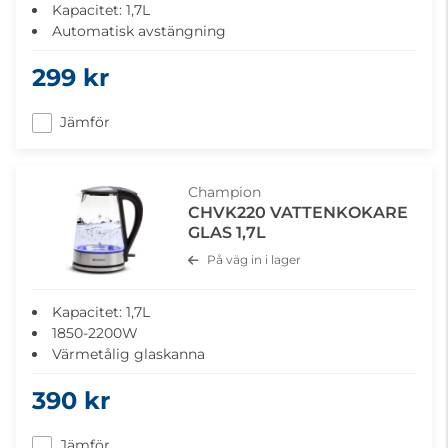
Kapacitet: 1,7L
Automatisk avstängning
Tydlig markering för vattennivå
299 kr
Skydd för torrkokning
Jämför
Champion
CHVK220 VATTENKOKARE
GLAS 1,7L
På väg in i lager
Kapacitet: 1,7L
1850-2200W
Värmetålig glaskanna
Anti-spill
390 kr
Automatisk avstängning
LED-belysning
Jämför