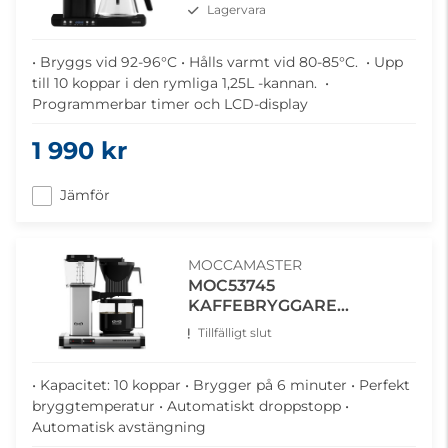
Lagervara
• Bryggs vid 92-96°C • Hålls varmt vid 80-85°C. • Upp
till 10 koppar i den rymliga 1,25L -kannan. •
Programmerbar timer och LCD-display
1 990 kr
Jämför
MOCCAMASTER
MOC53745
KAFFEBRYGGARE
POLISHED SILVER
Tillfälligt slut
• Kapacitet: 10 koppar • Brygger på 6 minuter • Perfekt
bryggtemperatur • Automatiskt droppstopp •
Automatisk avstängning