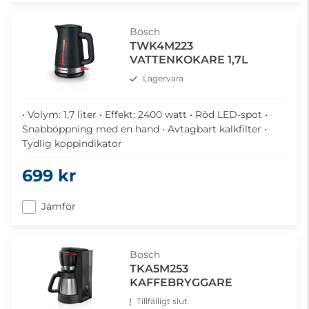
Bosch
TWK4M223
VATTENKOKARE 1,7L
Lagervara
• Volym: 1,7 liter • Effekt: 2400 watt • Röd LED-spot •
Snabböppning med en hand • Avtagbart kalkfilter •
Tydlig koppindikator
699 kr
Jämför
Bosch
TKA5M253
KAFFEBRYGGARE
Tillfälligt slut