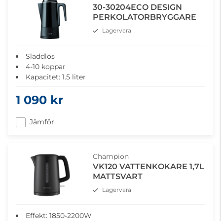
30-30204ECO DESIGN
PERKOLATORBRYGGARE
Lagervara
Sladdlös
4-10 koppar
Kapacitet: 1.5 liter
Rostfritt stål, svart värmebeständig beläggning
1 090 kr
Lampa tänds när kaffet är klart för servering
Jämför
Champion
VK120 VATTENKOKARE 1,7L
MATTSVART
Lagervara
Effekt: 1850-2200W