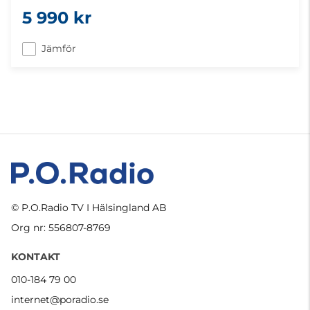
5 990 kr
Jämför
© P.O.Radio TV I Hälsingland AB
Org nr: 556807-8769
KONTAKT
010-184 79 00
internet@poradio.se