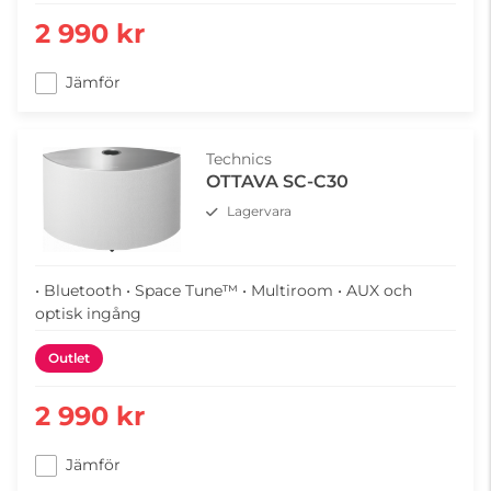
2 990 kr
Jämför
Technics
OTTAVA SC-C30
Lagervara
• Bluetooth • Space Tune™ • Multiroom • AUX och
optisk ingång
Outlet
2 990 kr
Jämför