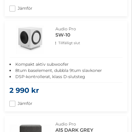
Jämför
Audio Pro
SW-10
Tillfälligt slut
Kompakt aktiv subwoofer
8tum baselement, dubbla 9tum slavkoner
DSP-kontrollerat, klass D-slutsteg
200 Watts uteffekt
2 990 kr
Auto on-funktion
Jämför
Audio Pro
A15 DARK GREY