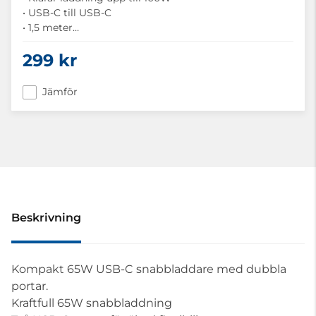
• USB-C till USB-C
• 1,5 meter
• Effektiv Laddning
299 kr
• Snabb Synkronisering
• Tillverkad av 100% återvunnen plast
Jämför
Beskrivning
Kompakt 65W USB-C snabbladdare med dubbla
portar.
Kraftfull 65W snabbladdning