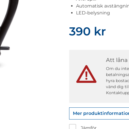
Automatisk avstängni
LED-belysning
390 kr
Att låna
Om du inte 
betalningsa
hyra bostad
vänd dig ti
Kontaktupp
Mer produktinformatio
Jämför