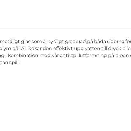
metåligt glas som är tydligt graderad på båda sidorna för
m på 1.7L kokar den effektivt upp vatten till dryck elle
g i kombination med vår anti-spillutformning på pipen
an spill!