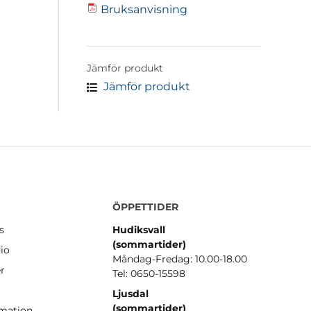
Bruksanvisning
Jämför produkt
Jämför produkt
ÖPPETTIDER
s
Hudiksvall
(sommartider
)
io
Måndag-Fredag: 10.00-18.00
er
Tel: 0650-15598
Ljusdal
(sommartider)
amation