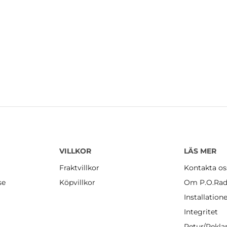
VILLKOR
LÄS MER
Fraktvillkor
Kontakta os
se
Köpvillkor
Om P.O.Rad
Installation
Integritet
Retur/Rekl