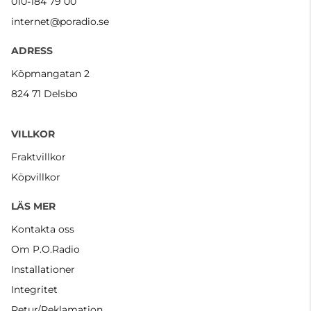
010-184 79 00
internet@poradio.se
ADRESS
Köpmangatan 2
824 71 Delsbo
VILLKOR
Fraktvillkor
Köpvillkor
LÄS MER
Kontakta oss
Om P.O.Radio
Installationer
Integritet
Retur/Reklamation