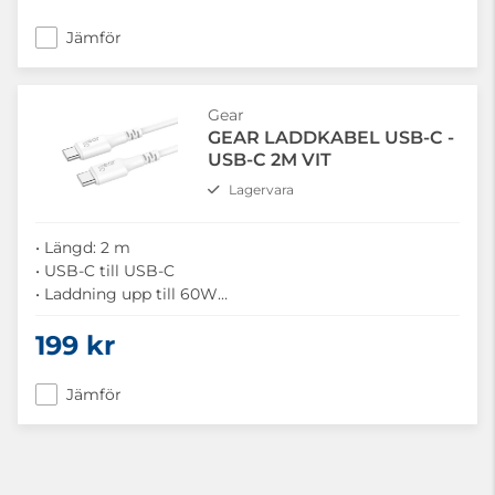
Jämför
Gear
GEAR LADDKABEL USB-C -
USB-C 2M VIT
Lagervara
• Längd: 2 m
• USB-C till USB-C
• Laddning upp till 60W
• Effektiv laddning
199 kr
• Snabb Synkronisering
• 100% återvunnen plast
• USB 2.0 dataöverföring
Jämför