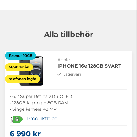
Alla tillbehör
Telenor 10GB
Apple
IPHONE 16e 128GB SVART
489kr/mån
Lagervara
telefonen ingår
• 6,1" Super Retina XDR OLED
• 128GB lagring + 8GB RAM
• Singelkamera 48 MP
Produktblad
B
6 990 kr