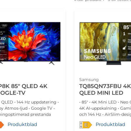
Samsung
P8K 85" QLED 4K
TQ85QN73FBU 4K
OGLE-TV
QLED MINI LED
" QLED • 144 Hz uppdatering •
• 85" • 4K Mini LED • Neo
y Atmos-ljud • Google TV •
4K AI-uppskalning • Gami
ingoptimerad prestanda
och 144 Hz • AirSlim-desi
Produktblad
Produktblad
E