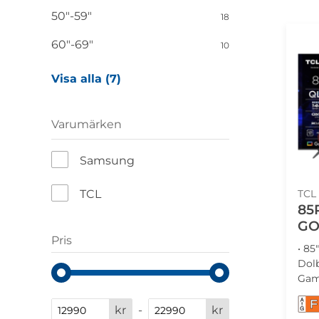
50"-59"
18
60"-69"
10
Visa alla (7)
Varumärken
Samsung
TCL
TCL
85
GO
Pris
• 85
Dolb
Gam
F
kr
-
kr