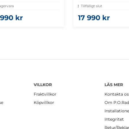
agervara
Tillfälligt slut
 990 kr
17 990 kr
VILLKOR
LÄS MER
Fraktvillkor
Kontakta os
se
Köpvillkor
Om P.O.Rad
Installation
Integritet
Retur/Rekl