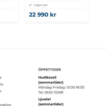
Lagervara
22 990 kr
ÖPPETTIDER
s
Hudiksvall
(sommartider
)
io
Måndag-Fredag: 10.00-18.00
er
Tel: 0650-15598
Ljusdal
(sommartider)
amation