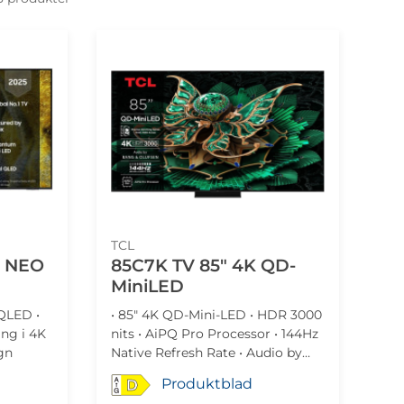
TCL
 NEO
85C7K TV 85" 4K QD-
MiniLED
 QLED •
• 85" 4K QD-Mini-LED • HDR 3000
ng i 4K
nits • AiPQ Pro Processor • 144Hz
gn
Native Refresh Rate • Audio by
Bang & Olufsen • Ultra Slim
Produktblad
D
Design