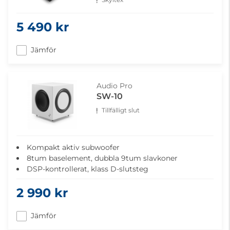
5 490 kr
Jämför
Audio Pro
SW-10
Tillfälligt slut
Kompakt aktiv subwoofer
8tum baselement, dubbla 9tum slavkoner
DSP-kontrollerat, klass D-slutsteg
200 Watts uteffekt
2 990 kr
Auto on-funktion
Jämför