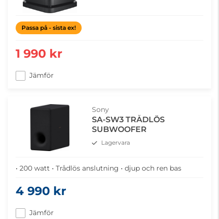
Passa på - sista ex!
1 990 kr
Jämför
Sony
SA-SW3 TRÅDLÖS
SUBWOOFER
Lagervara
• 200 watt • Trådlös anslutning • djup och ren bas
4 990 kr
Jämför