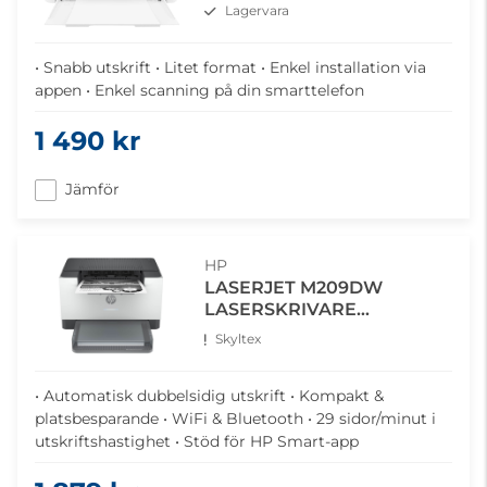
MONOKROM
Lagervara
• Snabb utskrift • Litet format • Enkel installation via
appen • Enkel scanning på din smarttelefon
1 490 kr
Jämför
HP
LASERJET M209DW
LASERSKRIVARE
MONOKROM
Skyltex
• Automatisk dubbelsidig utskrift • Kompakt &
platsbesparande • WiFi & Bluetooth • 29 sidor/minut i
utskriftshastighet • Stöd för HP Smart-app