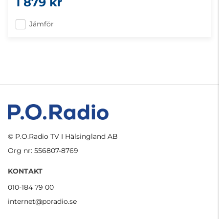
1 879 kr
Jämför
© P.O.Radio TV I Hälsingland AB
Org nr: 556807-8769
KONTAKT
010-184 79 00
internet@poradio.se