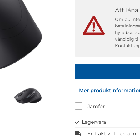
Att låna
Om du inte 
betalningsa
hyra bostad
vänd dig ti
Kontaktupp
Mer produktinformatio
Jämför
Lagervara
Fri frakt vid beställn