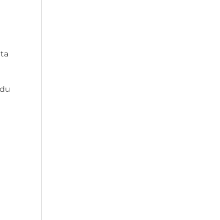
eta
 du