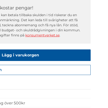
 kostar pengar!
kan betala tillbaka skulden i tid riskerar du en
nmärkning. Det kan leda till svårigheter att få
, teckna abonnemang och få nya lån. För stöd,
ll budget- och skuldrådgivningen i din kommun.
gifter finns på
konsumentverket.se
.
Lägg i varukorgen
n
Gå till kassan
ing över 500kr