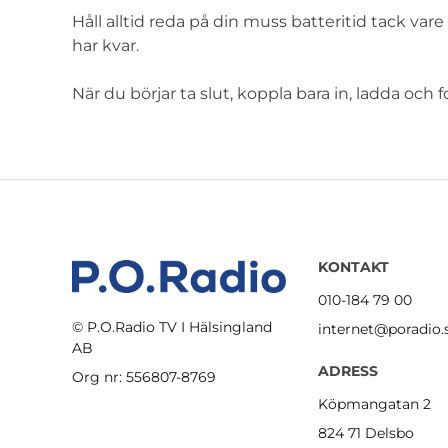
Håll alltid reda på din muss batteritid tack var
har kvar.
När du börjar ta slut, koppla bara in, ladda och f
KONTAKT
010-184 79 00
© P.O.Radio TV I Hälsingland
internet@poradio.
AB
ADRESS
Org nr: 556807-8769
Köpmangatan 2
824 71 Delsbo