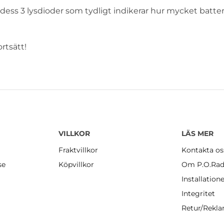
e dess 3 lysdioder som tydligt indikerar hur mycket batter
ortsätt!
VILLKOR
LÄS MER
Fraktvillkor
Kontakta os
se
Köpvillkor
Om P.O.Rad
Installation
Integritet
Retur/Rekl