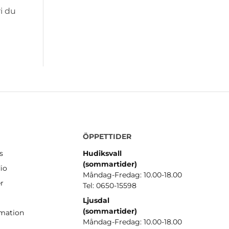
i du
ÖPPETTIDER
s
Hudiksvall
(sommartider
)
io
Måndag-Fredag: 10.00-18.00
er
Tel: 0650-15598
Ljusdal
(sommartider)
amation
Måndag-Fredag: 10.00-18.00