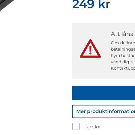
249 kr
Att låna
Om du inte 
betalningsa
hyra bostad
vänd dig ti
Kontaktupp
Mer produktinformatio
Jämför