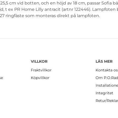
5,5 cm vid botten, och en höjd av 18 cm, passar Sofia bä
 t ex PR Home Lilly antracit (artnr 122446). Lampfoten 
27 ringfäste som monteras direkt på lampfoten.
VILLKOR
LÄS MER
Fraktvillkor
Kontakta os
se
Köpvillkor
Om P.O.Rad
Installation
Integritet
Retur/Rekl