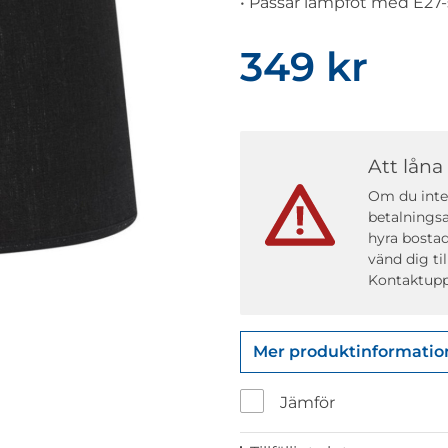
• Passar lampfot med E27-
349 kr
Att låna
Om du inte 
betalningsa
hyra bostad
vänd dig ti
Kontaktupp
Mer produktinformatio
Jämför