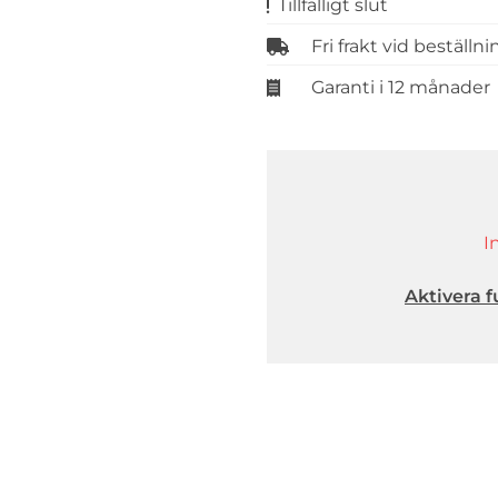
Tillfälligt slut
Fri frakt vid beställn
Garanti i 12 månader
I
Aktivera f