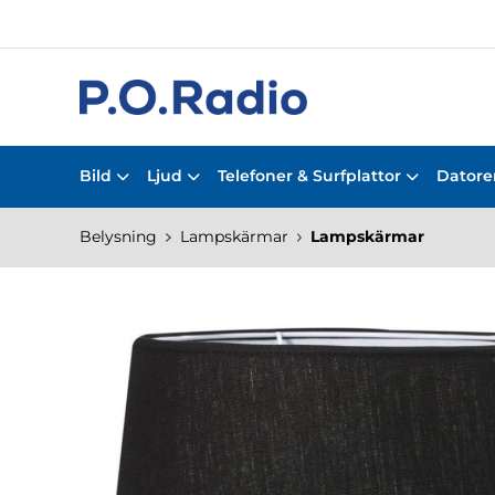
Bild
Ljud
Telefoner & Surfplattor
Datorer
Belysning
Lampskärmar
Lampskärmar