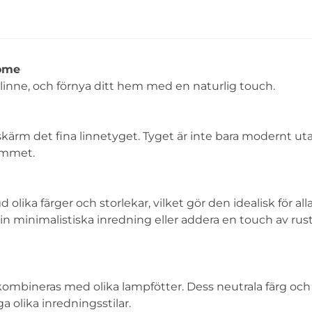
Home
linne, och förnya ditt hem med en naturlig touch.
kärm det fina linnetyget. Tyget är inte bara modernt ut
rummet.
ika färger och storlekar, vilket gör den idealisk för all
in minimalistiska inredning eller addera en touch av rus
ombineras med olika lampfötter. Dess neutrala färg och
ga olika inredningsstilar.