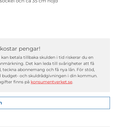
sockel och ca 35 cm höjd
 kostar pengar!
kan betala tillbaka skulden i tid riskerar du en
nmärkning. Det kan leda till svårigheter att få
, teckna abonnemang och få nya lån. För stöd,
ll budget- och skuldrådgivningen i din kommun.
gifter finns på
konsumentverket.se
.
n