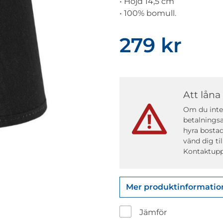
• Höjd 14,5 cm
• 100% bomull.
279 kr
Att låna
Om du inte 
betalningsa
hyra bostad
vänd dig ti
Kontaktupp
Mer produktinformatio
Jämför