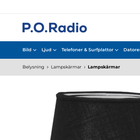
Bild
Ljud
Telefoner & Surfplattor
Datorer
Belysning
Lampskärmar
Lampskärmar