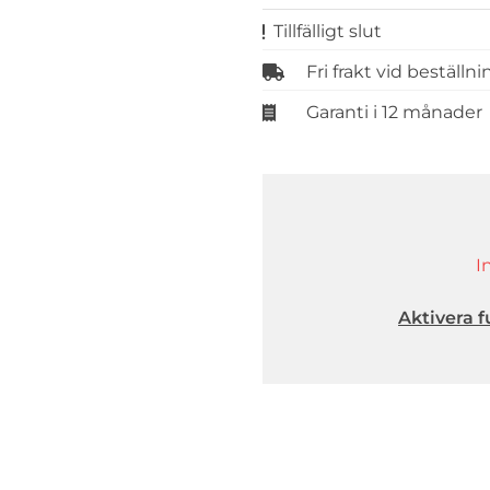
Tillfälligt slut
Fri frakt vid beställn
Garanti i 12 månader
I
Aktivera f