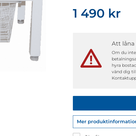
1 490 kr
Att låna
Om du inte 
betalningsa
hyra bostad
vänd dig ti
Kontaktupp
Mer produktinformatio