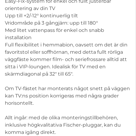
Easy-Fix-system för enkel och fullt justerbar
orientering av din TV
Upp till +2/-12° kontinuerlig tilt
Vridområde på 3 gångjärn: upp till 180°
Med litet vattenpass för enkel och snabb
installation
Full flexibilitet i hemmabion, oavsett om det är din
favoritstol eller soffhörnan, med detta fullt rörliga
väggfäste kommer film- och seriefrossare alltid att
sitta i VIP-loungen. Idealisk för TV med en
skärmdiagonal på 32" till 65".
Om TV-fästet har monterats något snett på väggen
kan TV:ns position korrigeras med några grader
horisontellt.
Allt ingår: med de olika monteringstillbehören,
inklusive högkvalitativa Fischer-pluggar, kan du
komma igång direkt.